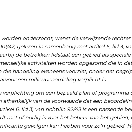
 worden onderzocht, wenst de verwijzende rechter 
2001/42, gelezen in samenhang met artikel 6, lid 3, van
arbij de betrokken lidstaat een gebied als specia
e menselijke activiteiten worden opgesomd die in d
in die handeling eveneens voorziet, onder het begri
aarvoor een milieubeoordeling verplicht is.
telt de verplichting om een bepaald plan of programm
 afhankelijk van de voorwaarde dat een beoordeling
rtikel 6, lid 3, van richtlijn 92/43 is een passende b
udt met of nodig is voor het beheer van het gebied, 
nificante gevolgen kan hebben voor zo’n gebied. He