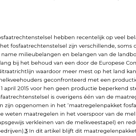
sfaatrechtenstelsel hebben recentelijk op veel be
t fosfaatrechtenstelsel zijn verschillende, soms 
 name milieubelangen en belangen van de landbo
lang bij het behoud van een door de Europese Co
Nitraatrichtlijn waardoor meer mest op het land k
 melkveehouders geconfronteerd met een productie
1 april 2015 voor hen geen productie beperkend st
faatrechtenstelsel is overigens één van de maatr
 zijn opgenomen in het ‘maatregelenpakket fosfaat
te weten maatregelen in het voerspoor van de mel
apsgewijs verkleinen van de melkveestapel) en red
drijven).
3
In dit artikel blijft dit maatregelenpakke