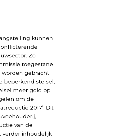
langstelling kunnen
conflicterende
uwsector. Zo
mmissie toegestane
an worden gebracht
 beperkend stelsel,
elsel meer gold op
egelen om de
reductie 2017’. Dit
kveehouderij,
uctie van de
t verder inhoudelijk