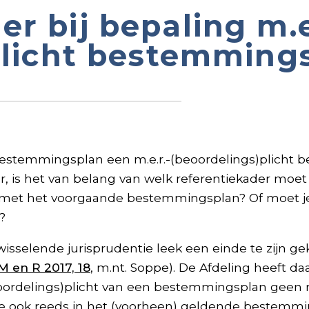
r bij bepaling m.e
plicht bestemming
estemmingsplan een m.e.r.-(beoordelings)plicht b
mer, is het van belang van welk referentiekader moe
g met het voorgaande bestemmingsplan? Of moet je
?
 wisselende jurisprudentie leek een einde te zijn
M en R 2017, 18
, m.nt. Soppe). De Afdeling heeft daa
beoordelings)plicht van een bestemmingsplan geen 
ook reeds in het (voorheen) geldende bestemmin