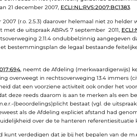
k van 21 december 2007,
ECLI:NL:RVS:2007:BC1383
.
007 (r.o. 2.5.3) daarover helemaal niet zo helder 
oudt met de uitspraak ABRvS 7 september 2011,
ECLI:
echtsoverweging 2.11.4 ondubbelzinnig aangegeven dat
het bestemmingsplan de legaal bestaande feitelijke
017:694
, neemt de Afdeling (merkwaardigerwijs) k
eling overweegt in rechtsoverweging 13.4 immers (ci
gheid dat een voorziene activiteit ook onder het v
at deze reeds daarom is aan te merken als een b
e.r.-(beoordelings)plicht bestaat (vgl. de uitspra
 geweest als de Afdeling expliciet afstand had gen
duidelijkheid over de te hanteren referentiesituatie
d kunt verdedigen dat je bij het bepalen van de m.e