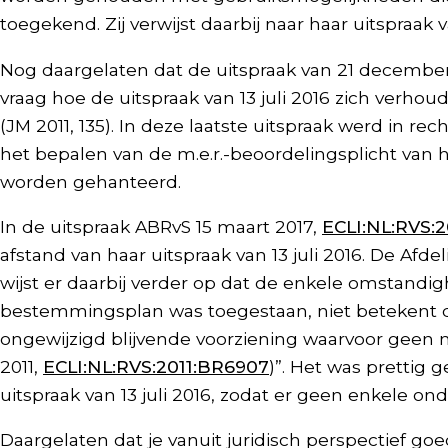
toegekend. Zij verwijst daarbij naar haar uitspraa
Nog daargelaten dat de uitspraak van 21 december 2
vraag hoe de uitspraak van 13 juli 2016 zich verh
(JM 2011, 135). In deze laatste uitspraak werd in r
het bepalen van de m.e.r.-beoordelingsplicht van 
worden gehanteerd.
In de uitspraak ABRvS 15 maart 2017,
ECLI:NL:RVS:2
afstand van haar uitspraak van 13 juli 2016. De Afd
wijst er daarbij verder op dat de enkele omstandi
bestemmingsplan was toegestaan, niet betekent d
ongewijzigd blijvende voorziening waarvoor geen m.
2011,
ECLI:NL:RVS:2011:BR6907
)”. Het was prettig
uitspraak van 13 juli 2016, zodat er geen enkele on
Daargelaten dat je vanuit juridisch perspectief goe