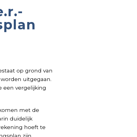
.r.-
splan
estaat op grond van
t worden uitgegaan.
 een vergelijking
 gekomen met de
rin duidelijk
rekening hoeft te
gsplan zijn