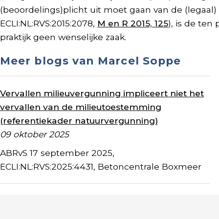
(beoordelings)plicht uit moet gaan van de (legaal) be
ECLI:NL:RVS:2015:2078,
M en R 2015, 125
), is de ten
praktijk geen wenselijke zaak.
Meer blogs van Marcel Soppe
Vervallen milieuvergunning impliceert niet het
vervallen van de milieutoestemming
(referentiekader natuurvergunning)
09 oktober 2025
ABRvS 17 september 2025,
ECLI:NL:RVS:2025:4431, Betoncentrale Boxmeer
Gebrek project-mer-beoordelingsbesluit (toch)
wel reparabel via bestuurlijke lus en Hof van