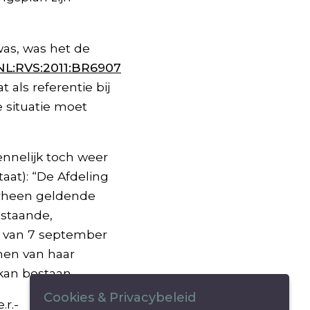
was, was het de
NL:RVS:2011:BR6907
 als referentie bij
 situatie moet
ennelijk toch weer
taat): “De Afdeling
oorheen geldende
estaande,
ak van 7 september
omen van haar
 kan bestaan.
Cookies & Privacybeleid
.r.-