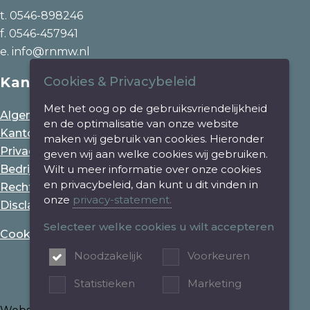
t. 0546-898246
f. 0546-457941
e. info@rnmw.nl
Kantoor
Cookies & Privacybeleid
Met het oog op de gebruiksvriendelijkheid
Algemene voorwaarden
en de optimalisatie van onze website
Kantoorklachtenregeling
maken wij gebruik van cookies. Hieronder
Privacy statement en cookiebeleid
geven wij aan welke cookies wij gebruiken.
Bedrijfsinformatie
Wilt u meer informatie over onze cookies
en privacybeleid, dan kunt u dit vinden in
Rechtsgebiedenregister
onze
privacy-statement.
Disclaimer
Selecteer welke cookies u wilt accepteren
Cookie instellingen aanpassen
Noodzakelijk
Voorkeuren
Statistieken
Marketing