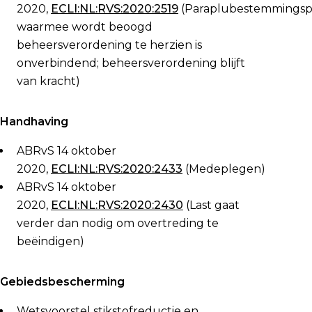
2020,
ECLI:NL:RVS:2020:2519
(Paraplubestemmingsp
waarmee wordt beoogd
beheersverordening te herzien is
onverbindend; beheersverordening blijft
van kracht)
Handhaving
ABRvS 14 oktober
2020,
ECLI:NL:RVS:2020:2433
(Medeplegen)
ABRvS 14 oktober
2020,
ECLI:NL:RVS:2020:2430
(Last gaat
verder dan nodig om overtreding te
beëindigen)
Gebiedsbescherming
Wetsvoorstel stikstofreductie en